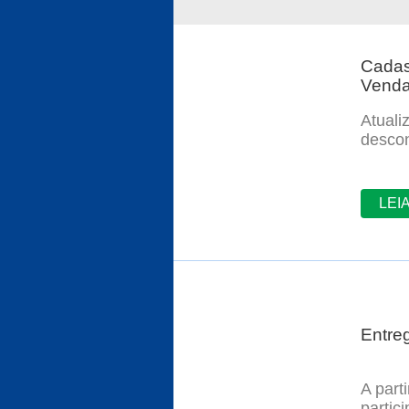
Cadas
Venda
Atuali
descon
LEI
Entre
A part
partic