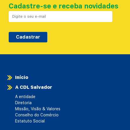
Cadastre-se e receba novidades
Cadastrar
Início
A CDL Salvador
A entidade
Diretoria
Missão, Visão & Valores
Conselho do Comércio
Estatuto Social