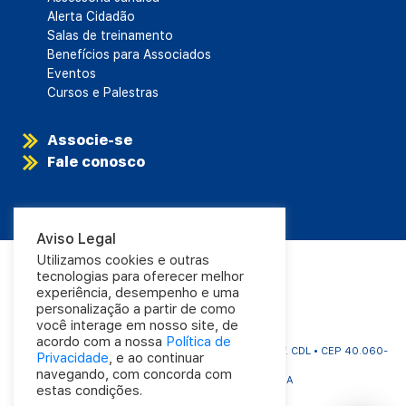
Alerta Cidadão
Salas de treinamento
Benefícios para Associados
Eventos
Cursos e Palestras
Associe-se
Fale conosco
Aviso Legal
Utilizamos cookies e outras
tecnologias para oferecer melhor
experiência, desempenho e uma
personalização a partir de como
você interage em nosso site, de
acordo com a nossa
Política de
CDL Salvador | Rua Carlos Gomes, 1063 - Aflitos | Edf. CDL • CEP 40.060-
Privacidade
, e ao continuar
325
navegando, com concorda com
Tel.: (71) 3320-4000 • Salvador - BA
estas condições.