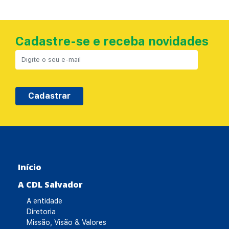
Cadastre-se e receba novidades
Cadastrar
Início
A CDL Salvador
A entidade
Diretoria
Missão, Visão & Valores