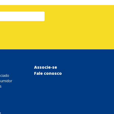
Associe-se
Fale conosco
ociado
sumidor
s
o