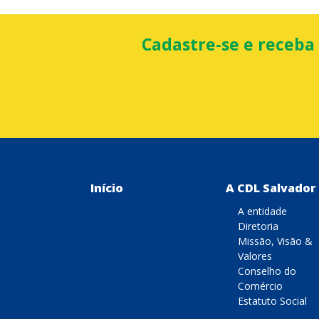
Cadastre-se e receba
Início
A CDL Salvador
A entidade
Diretoria
Missão, Visão &
Valores
Conselho do
Comércio
Estatuto Social