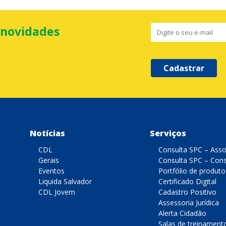
 novidades
Cadastrar
Notícias
Serviços
CDL
Consulta SPC – Ass
Gerais
Consulta SPC – Con
Eventos
Portfólio de produto
Liquida Salvador
Certificado Digital
CDL Jovem
Cadastro Positivo
Assessoria Jurídica
Alerta Cidadão
Salas de treinament