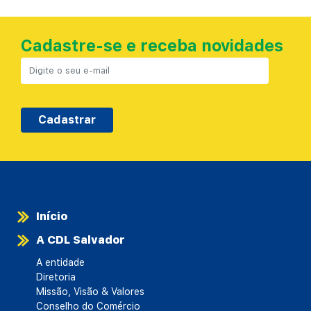
Cadastre-se e receba novidades
Cadastrar
Início
A CDL Salvador
A entidade
Diretoria
Missão, Visão & Valores
Conselho do Comércio