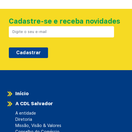
Cadastre-se e receba novidades
Cadastrar
Início
A CDL Salvador
A entidade
Diretoria
Missão, Visão & Valores
Conselho do Comércio