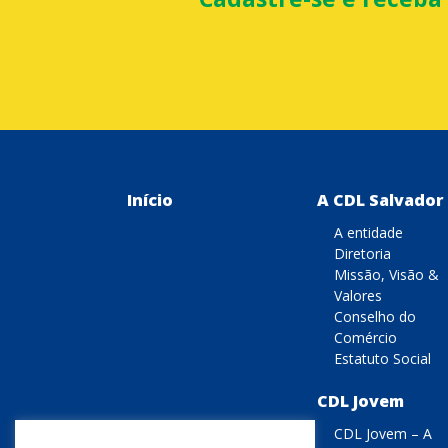
Início
A CDL Salvador
A entidade
Diretoria
Missão, Visão &
Valores
Conselho do
Comércio
Estatuto Social
CDL Jovem
CDL Jovem – A