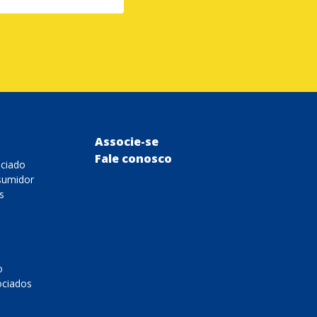
Associe-se
Fale conosco
ociado
sumidor
s
o
ociados