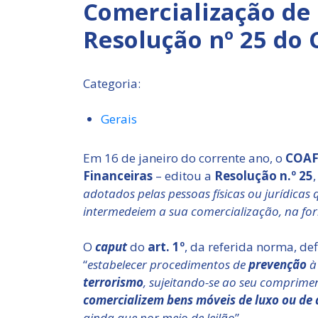
Comercialização de 
Resolução nº 25 do
Categoria:
Gerais
Em 16 de janeiro do corrente ano, o
COAF 
Financeiras
– editou a
Resolução n.º 25
,
adotados pelas pessoas físicas ou jurídicas
intermedeiem a sua comercialização, na forma
O
caput
do
art. 1º
, da referida norma, def
“
estabelecer procedimentos de
prevenção
à
terrorismo
, sujeitando-se ao seu comprime
comercializem bens móveis de luxo ou de 
ainda que por meio de leilão
”.