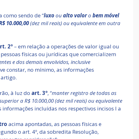
ua como sendo de “
luxo
ou
alto valor
o
bem móvel
R$
10.000,00
(dez mil reais) ou equivalente em outra
rt. 2º
– em relação a operações de valor igual ou
s pessoas físicas ou jurídicas que comercializem
ntes e dos demais envolvidos, inclusive
eve constar, no mínimo, as informações
 artigo.
rão, à luz do
art. 3º
, “
manter registro de
todas as
uperior a R$ 10.000,00 (dez mil reais) ou equivalente
 informações incluídas nos respectivos incisos I a
tro
acima apontadas, as pessoas físicas e
segundo o art. 4º, da sobredita Resolução,