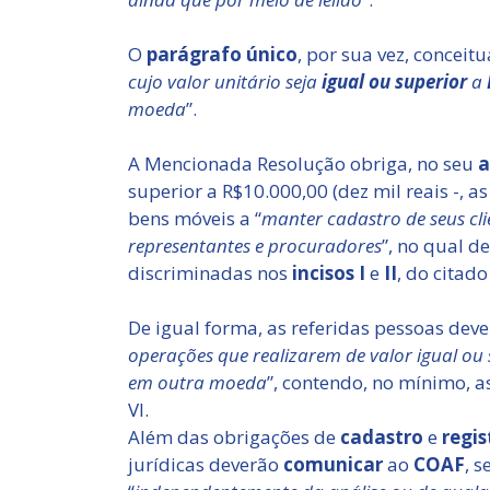
O
parágrafo único
, por sua vez, conceit
cujo valor unitário seja
igual ou superior
a
moeda
”.
A Mencionada Resolução obriga, no seu
a
superior a R$10.000,00 (dez mil reais -, a
bens móveis a “
manter cadastro de seus clie
representantes e procuradores
”, no qual d
discriminadas nos
incisos I
e
II
, do citado
De igual forma, as referidas pessoas deve
operações que realizarem de valor igual ou s
em outra moeda
”, contendo, no mínimo, as
VI.
Além das obrigações de
cadastro
e
regis
jurídicas deverão
comunicar
ao
COAF
, 