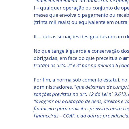
“
independentemente da análise ou de qualq
I – qualquer operação ou conjunto de op
meses que envolva o pagamento ou recebi
(trinta mil reais) ou equivalente em outr
II – outras situações designadas em ato 
No que tange à guarda e conservação do
obrigadas, em face do que preceitua o
ar
tratam os arts. 2º e 3º por no mínimo 5 (c
Por fim, a norma sob comento estatui, no
administradores, “
que deixarem de cumprir
sanções previstas no art. 12 da Lei nº 9.613,
‘lavagem’ ou ocultação de bens, direitos e v
financeiro para os ilícitos previstos nesta L
Financeiras – COAF, e dá outras providência