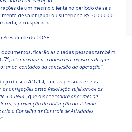
uer outra consideração
”:
erações de um mesmo cliente no período de seis
mento de valor igual ou superior a R$ 30.000,00
a moeda, em espécie; e
do Presidente do COAF.
s documentos, ficarão as citadas pessoas também
t. 7º
, a “
conservar os cadastros e registros de que
inco) anos, contados da conclusão da operação
”.
 bojo do seu
art. 10
, que as pessoas e seus
 as obrigações desta Resolução sujeitam-se às
 de 3.3.1998
”, que dispõe “
sobre os crimes de
alores; a prevenção da utilização do sistema
ei; cria o Conselho de Controle de Atividades
s
”.