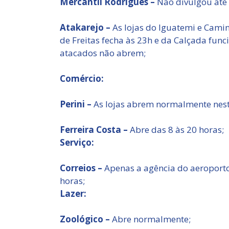
Mercantil Rodrigues –
Não divulgou até
Atakarejo –
As lojas do Iguatemi e Camin
de Freitas fecha às 23h e da Calçada func
atacados não abrem;
Comércio:
Perini –
As lojas abrem normalmente nest
Ferreira Costa –
Abre das 8 às 20 horas;
Serviço:
Correios –
Apenas a agência do aeroporto 
horas;
Lazer:
Zoológico –
Abre normalmente;