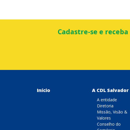
Cadastre-se e receba
Início
A CDL Salvador
A entidade
Diretoria
Missão, Visão &
Valores
Conselho do