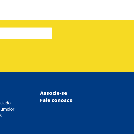
Associe-se
Fale conosco
ociado
sumidor
s