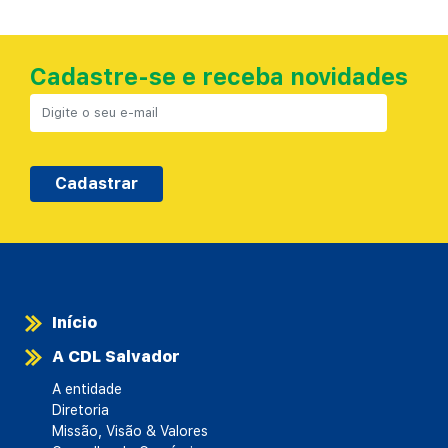
Cadastre-se e receba novidades
Cadastrar
Início
A CDL Salvador
A entidade
Diretoria
Missão, Visão & Valores