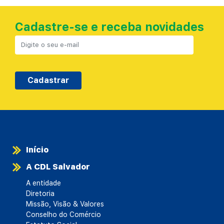
Cadastre-se e receba novidades
Cadastrar
Início
A CDL Salvador
A entidade
Diretoria
Missão, Visão & Valores
Conselho do Comércio