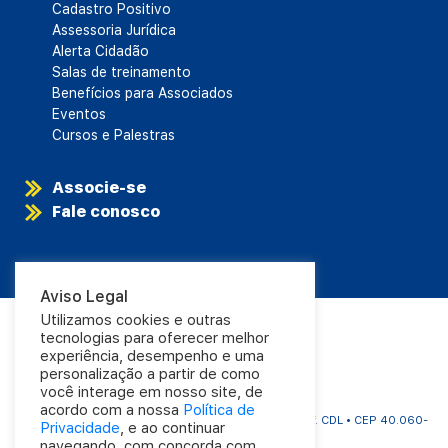
Cadastro Positivo
Assessoria Jurídica
Alerta Cidadão
Salas de treinamento
Benefícios para Associados
Eventos
Cursos e Palestras
Associe-se
Fale conosco
Aviso Legal
Utilizamos cookies e outras
tecnologias para oferecer melhor
experiência, desempenho e uma
personalização a partir de como
você interage em nosso site, de
acordo com a nossa
Política de
CDL Salvador | Rua Carlos Gomes, 1063 - Aflitos | Edf. CDL • CEP 40.060-
Privacidade
, e ao continuar
325
navegando, com concorda com