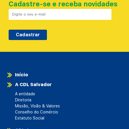
Cadastre-se e receba novidades
Cadastrar
Início
A CDL Salvador
A entidade
Diretoria
Missão, Visão & Valores
Conselho do Comércio
Estatuto Social