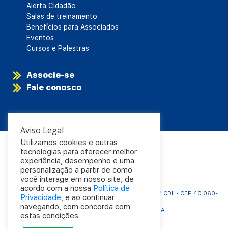
Alerta Cidadão
Salas de treinamento
Benefícios para Associados
Eventos
Cursos e Palestras
Associe-se
Fale conosco
Aviso Legal
Utilizamos cookies e outras
tecnologias para oferecer melhor
experiência, desempenho e uma
personalização a partir de como
você interage em nosso site, de
acordo com a nossa
Política de
CDL Salvador | Rua Carlos Gomes, 1063 - Aflitos | Edf. CDL • CEP 40.060-
Privacidade
, e ao continuar
325
navegando, com concorda com
Tel.: (71) 3320-4000 • Salvador - BA
estas condições.