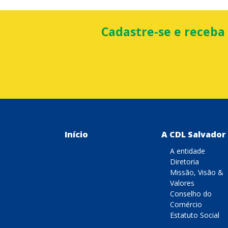
Cadastre-se e receba
Início
A CDL Salvador
A entidade
Diretoria
Missão, Visão &
Valores
Conselho do
Comércio
Estatuto Social