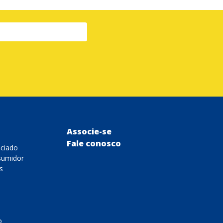
Associe-se
Fale conosco
ociado
sumidor
s
o