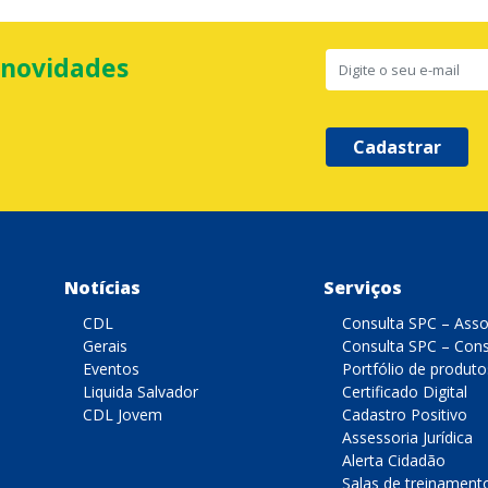
 novidades
Cadastrar
Notícias
Serviços
CDL
Consulta SPC – Ass
Gerais
Consulta SPC – Con
Eventos
Portfólio de produto
Liquida Salvador
Certificado Digital
CDL Jovem
Cadastro Positivo
Assessoria Jurídica
Alerta Cidadão
Salas de treinament