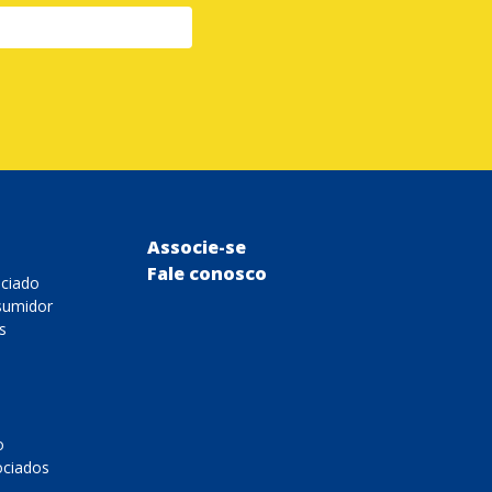
Associe-se
Fale conosco
ociado
sumidor
s
o
ociados