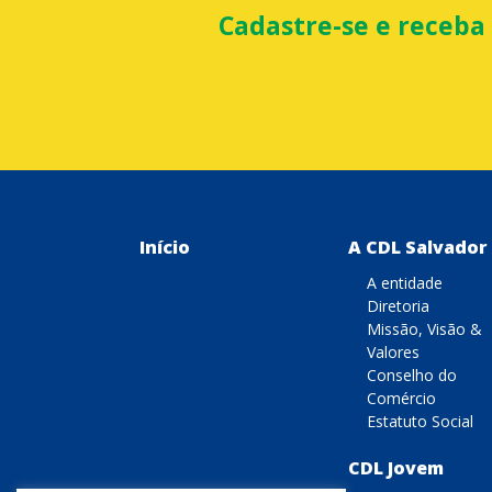
Cadastre-se e receba
Início
A CDL Salvador
A entidade
Diretoria
Missão, Visão &
Valores
Conselho do
Comércio
Estatuto Social
CDL Jovem