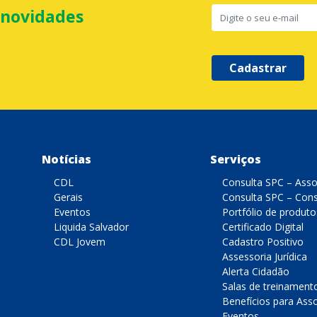
 novidades
Cadastrar
Notícias
Serviços
CDL
Consulta SPC – Ass
Gerais
Consulta SPC – Con
Eventos
Portfólio de produto
Liquida Salvador
Certificado Digital
CDL Jovem
Cadastro Positivo
Assessoria Jurídica
Alerta Cidadão
Salas de treinament
Benefícios para Ass
Eventos