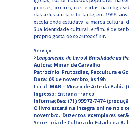
igrejas, nos brinquedos populares, na cer
juninas, no circo, nas lendas, na religio
das artes ainda estudante, em 1966, ao
escola onde estudava, a marca cultural d
Sua identidade cultural, enfim, é de ser b
próprio gosta de se autodefinir.
Serviço
>
Lançamento do livro A Brasilidade na P
Autora: Mirian de Carvalho
Patrocínio: Frutosdias, Fazcultura e G
Data: 09 de novembro, às 19h
Local: MAB – Museu de Arte da Bahia (A
Ingresso: Entrada franca
Informações: (71) 99972-7474 (produçã
O livro estará na íntegra online no si
novembro. Duzentos exemplares serão
Secretaria de Cultura do Estado da Bah