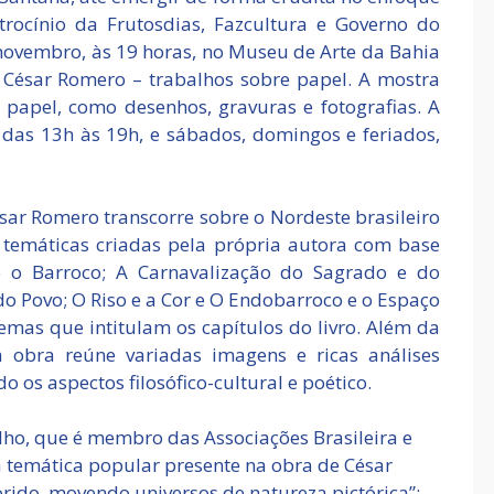
trocínio da Frutosdias, Fazcultura e Governo do
 novembro, às 19 horas, no Museu de Arte da Bahia
 César Romero – trabalhos sobre papel. A mostra
 papel, como desenhos, gravuras e fotografias. A
a, das 13h às 19h, e sábados, domingos e feriados,
ésar Romero transcorre sobre o Nordeste brasileiro
 temáticas criadas pela própria autora com base
e o Barroco; A Carnavalização do Sagrado e do
 do Povo; O Riso e a Cor e O Endobarroco e o Espaço
emas que intitulam os capítulos do livro. Além da
 obra reúne variadas imagens e ricas análises
do os aspectos filosófico-cultural e poético.
alho, que é membro das Associações Brasileira e
a a temática popular presente na obra de César
orido, movendo universos de natureza pictórica”: