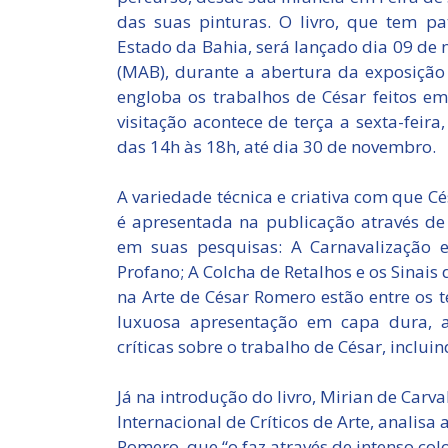
das suas pinturas. O livro, que tem pa
Estado da Bahia, será lançado dia 09 de
(MAB), durante a abertura da exposição
engloba os trabalhos de César feitos em
visitação acontece de terça a sexta-feir
das 14h às 18h, até dia 30 de novembro.
A variedade técnica e criativa com que C
é apresentada na publicação através de
em suas pesquisas: A Carnavalização 
Profano; A Colcha de Retalhos e os Sinais
na Arte de César Romero estão entre os t
luxuosa apresentação em capa dura, a
críticas sobre o trabalho de César, incluin
Já na introdução do livro, Mirian de Carv
Internacional de Críticos de Arte, analis
Romero, que “o faz através de intenso col