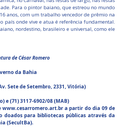
âmica, no Carnaval, nas festas de largo, nas festas
sidade. Para o pintor baiano, que estreou no mundo
s 16 anos, com um trabalho vencedor de prêmio na
o país onde vive e atua é referência fundamental.
aiano, nordestino, brasileiro e universal, como ele
intura de César Romero
overno da Bahia
v. Sete de Setembro, 2331, Vitória)
o) e (71) 3117-6902/08 (MAB)
te www.cesarromero.art.br a partir do dia 09 de
 doados para bibliotecas públicas através da
ia (SecultBa).