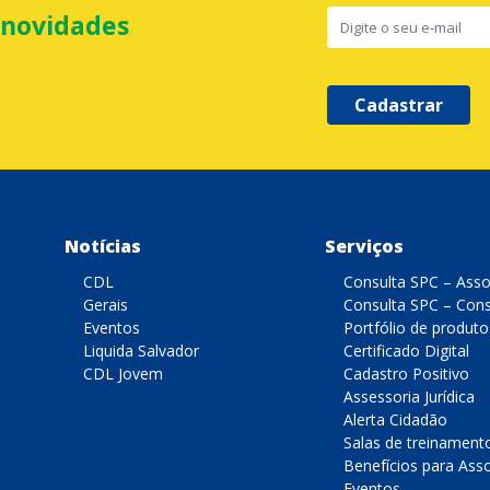
 novidades
Cadastrar
Notícias
Serviços
CDL
Consulta SPC – Ass
Gerais
Consulta SPC – Con
Eventos
Portfólio de produto
Liquida Salvador
Certificado Digital
CDL Jovem
Cadastro Positivo
Assessoria Jurídica
Alerta Cidadão
Salas de treinament
Benefícios para Ass
Eventos