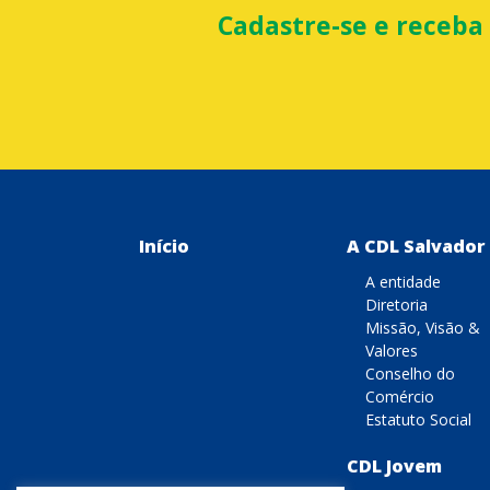
Cadastre-se e receba
Início
A CDL Salvador
A entidade
Diretoria
Missão, Visão &
Valores
Conselho do
Comércio
Estatuto Social
CDL Jovem