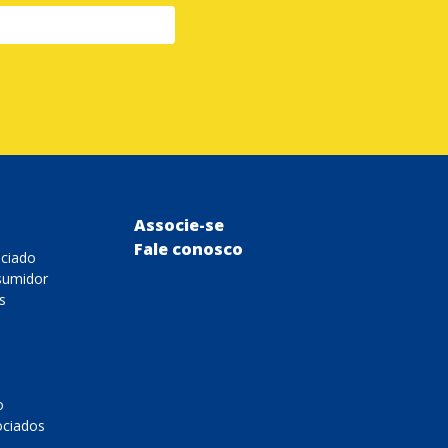
Associe-se
Fale conosco
ociado
sumidor
s
o
ociados