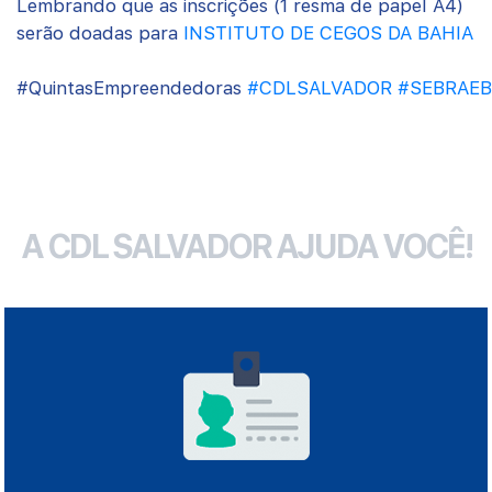
Lembrando que as inscrições (1 resma de papel A4)
serão doadas para
INSTITUTO DE CEGOS DA BAHIA
#QuintasEmpreendedoras
#
CDLSALVADOR
#
SEBRAEB
A CDL SALVADOR AJUDA VOCÊ!