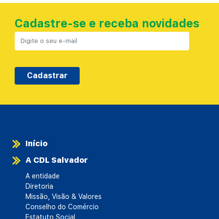
Cadastre-se e receba novidades
Cadastrar
Início
A CDL Salvador
A entidade
Diretoria
Missão, Visão & Valores
Conselho do Comércio
Estatuto Social