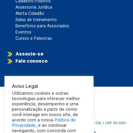
Cadastro Positivo
Assessoria Jurídica
Alerta Cidadão
Salas de treinamento
Benefícios para Associados
Eventos
Cursos e Palestras
Associe-se
Fale conosco
Aviso Legal
Utilizamos cookies e outras
tecnologias para oferecer melhor
experiência, desempenho e uma
personalização a partir de como
você interage em nosso site, de
acordo com a nossa
Política de
CDL Salvador | Rua Carlos Gomes, 1063 - Aflitos | Edf. CDL • CEP 40.060-
Privacidade
, e ao continuar
325
navegando, com concorda com
Tel.: (71) 3320-4000 • Salvador - BA