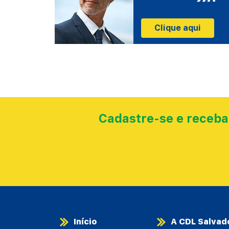
Clique aqui
Cadastre-se e receba
Início
A CDL Salvad