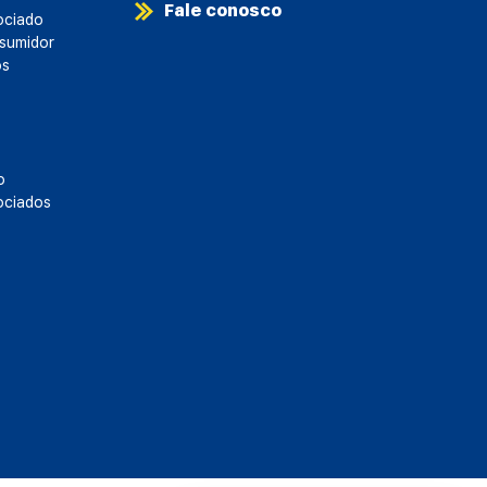
Fale conosco
ociado
sumidor
os
o
ociados