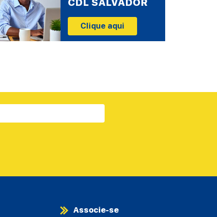
CDL SALVADOR
Clique aqui
Associe-se