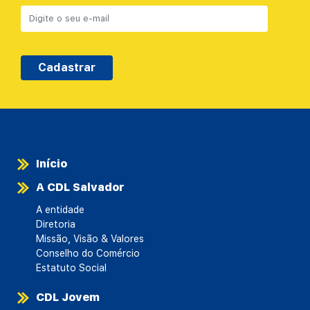
Cadastrar
Início
A CDL Salvador
A entidade
Diretoria
Missão, Visão & Valores
Conselho do Comércio
Estatuto Social
CDL Jovem