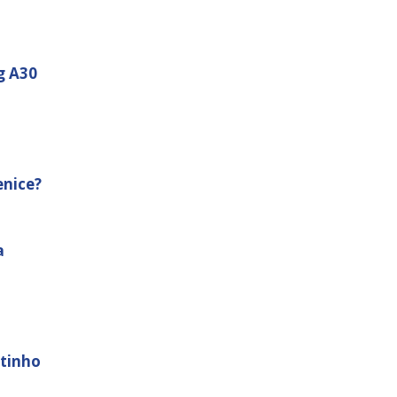
g A30
enice?
a
tinho