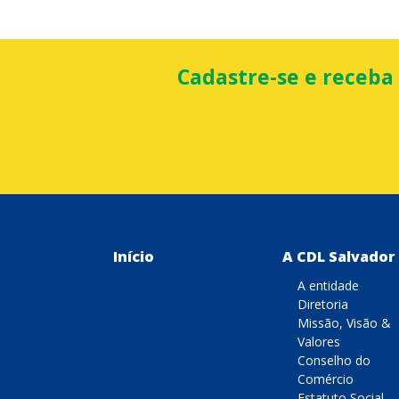
Cadastre-se e receba
Início
A CDL Salvador
A entidade
Diretoria
Missão, Visão &
Valores
Conselho do
Comércio
Estatuto Social