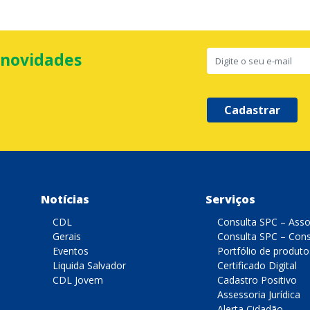
 novidades
Cadastrar
Notícias
Serviços
CDL
Consulta SPC – Ass
Gerais
Consulta SPC – Con
Eventos
Portfólio de produto
Liquida Salvador
Certificado Digital
CDL Jovem
Cadastro Positivo
Assessoria Jurídica
Alerta Cidadão