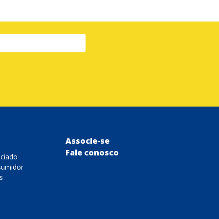
Associe-se
Fale conosco
ociado
sumidor
s