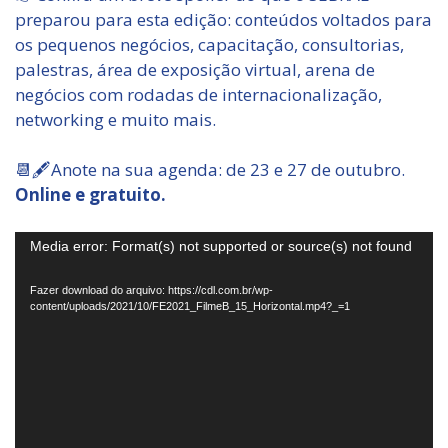
preparou para esta edição: conteúdos voltados para
os pequenos negócios, capacitação, consultorias,
palestras, área de exposição virtual, arena de
negócios com rodadas de internacionalização,
networking e muito mais.
📆🖋Anote na sua agenda: de 23 e 27 de outubro.
Online e gratuito.
Tocador
Media error: Format(s) not supported or source(s) not found
de
vídeo
Fazer download do arquivo: https://cdl.com.br/wp-
content/uploads/2021/10/FE2021_FilmeB_15_Horizontal.mp4?_=1