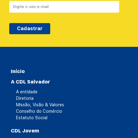
Cadastrar
Início
A CDL Salvador
A entidade
Diretoria
Missão, Visão & Valores
Conselho do Comércio
Estatuto Social
CDL Jovem