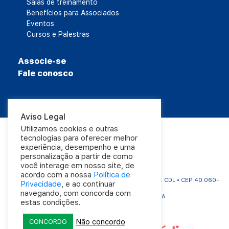
Salas de treinamento
Benefícios para Associados
Eventos
Cursos e Palestras
Associe-se
Fale conosco
Aviso Legal
Utilizamos cookies e outras
tecnologias para oferecer melhor
experiência, desempenho e uma
personalização a partir de como
você interage em nosso site, de
acordo com a nossa
Política de
CDL Salvador | Rua Carlos Gomes, 1063 - Aflitos | Edf. CDL • CEP 40.060-
Privacidade
, e ao continuar
325
navegando, com concorda com
Tel.: (71) 3320-4000 • Salvador - BA
estas condições.
Não concordo
CONCORDO