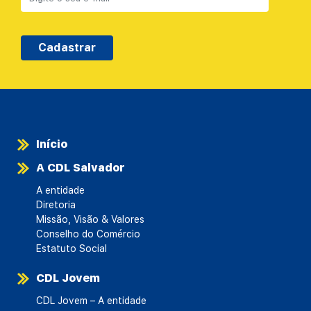
Cadastrar
Início
A CDL Salvador
A entidade
Diretoria
Missão, Visão & Valores
Conselho do Comércio
Estatuto Social
CDL Jovem
CDL Jovem – A entidade