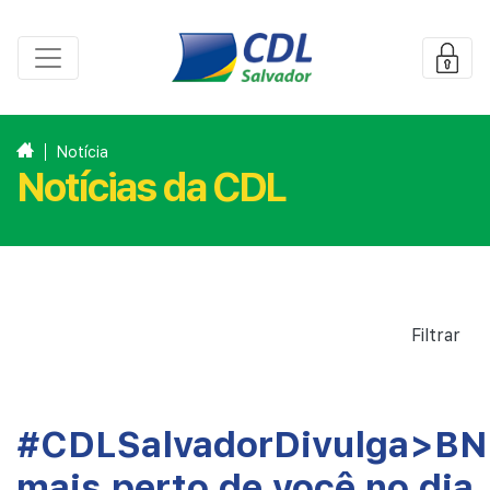
Notícia
Notícias da CDL
Filtrar
#CDLSalvadorDivulga>B
mais perto de você no dia