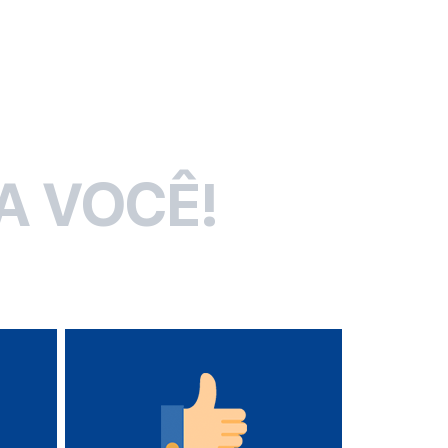
A VOCÊ!