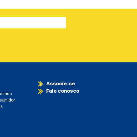
Associe-se
Fale conosco
ociado
sumidor
os