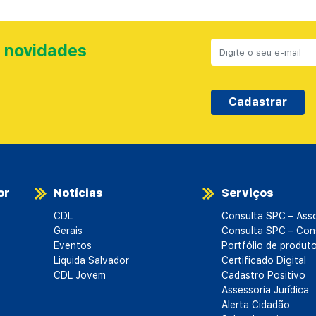
 novidades
Cadastrar
or
Notícias
Serviços
CDL
Consulta SPC – Ass
Gerais
Consulta SPC – Con
Eventos
Portfólio de produt
Liquida Salvador
Certificado Digital
CDL Jovem
Cadastro Positivo
Assessoria Jurídica
Alerta Cidadão