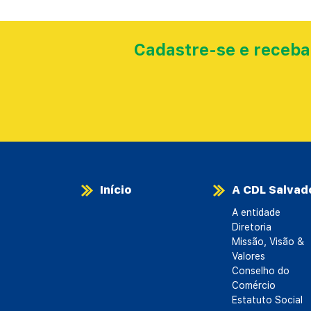
Cadastre-se e receba
Início
A CDL Salvad
A entidade
Diretoria
Missão, Visão &
Valores
Conselho do
Comércio
Estatuto Social