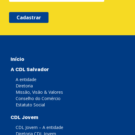
Cadastrar
Início
A CDL Salvador
A entidade
Diretoria
Missão, Visão & Valores
Conselho do Comércio
Estatuto Social
CDL Jovem
CDL Jovem – A entidade
Diretoria CDL Jovem